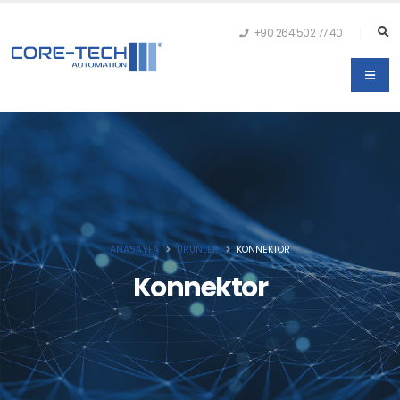
+90 264 502 77 40
ANASAYFA
ÜRÜNLER
KONNEKTOR
Konnektor