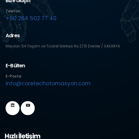
Bize Ulaşın
Telefon
+90 264 502 77 40
Adres
Meydan 54 Yaşam ve Ticaret Merkezi No:Z/15 Erenler / SAKARYA
E-Bülten
E-Posta
info@coretechotomasyon.com
Hızlı İletişim