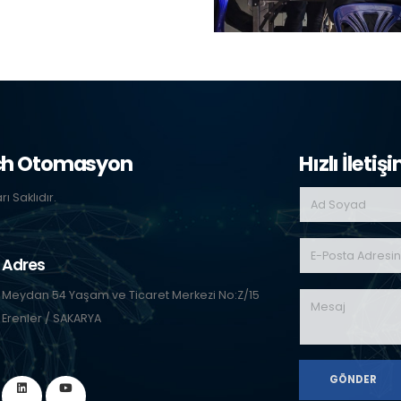
ch Otomasyon
Hızlı İletiş
 Saklıdır.
Adres
Meydan 54 Yaşam ve Ticaret Merkezi No:Z/15
Erenler / SAKARYA
GÖNDER