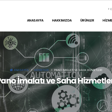
K
ANASAYFA
HAKKIMIZDA
ÜRÜNLER
HİZME
ANASAYFA
HIZMETLER
PANO İMALATI VE SAHA HIZMETLERI
Pano İmalatı ve Saha Hizmetler