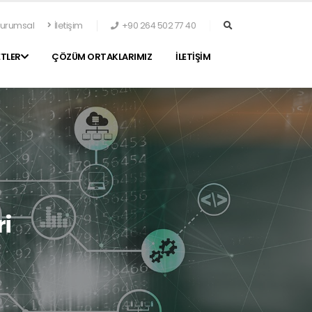
urumsal
İletişim
+90 264 502 77 40
TLER
ÇÖZÜM ORTAKLARIMIZ
İLETİŞİM
i